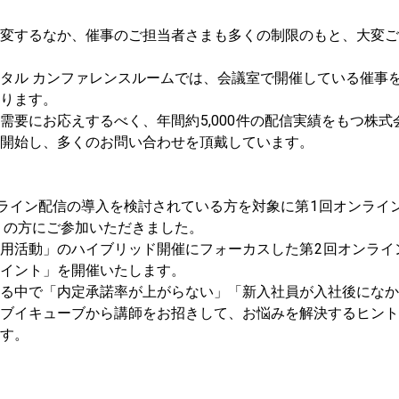
変するなか、催事のご担当者さまも多くの制限のもと、大変ご
タル カンファレンスルームでは、会議室で開催している催事
ります。
需要にお応えするべく、年間約
5,000
件の配信実績をもつ株式
開始し、多くのお問い合わせを頂戴しています。
ライン配信の導入を検討されている方を対象に第
1
回オンライ
くの方にご参加いただきました。
用活動」のハイブリッド開催にフォーカスした第
2
回オンライ
イント」を開催いたします。
る中で「内定承諾率が上がらない」「新入社員が入社後になか
ブイキューブから講師をお招きして、お悩みを解決するヒント
す。