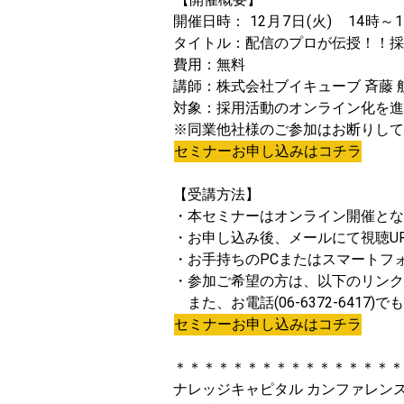
開催日時：
12
月
7
日
(
火
)
14
時～
1
タイトル：配信のプロが伝授！！採
費用：無料
講師：株式会社ブイキューブ 斉藤 航
対象：採用活動のオンライン化を進
※同業他社様のご参加はお断りして
セミナーお申し込みはコチラ
【受講方法】
・本セミナーはオンライン開催とな
・お申し込み後、メールにて視聴U
・お手持ちのPCまたはスマートフ
・参加ご希望の方は、以下のリンク
また、お電話(06-6372-6417
セミナーお申し込みはコチラ
＊＊＊＊＊＊＊＊＊＊＊＊＊＊＊＊
ナレッジキャピタル カンファレン