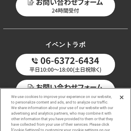
イベントラボ
We use cookies to improve your experience on our website,
to personalize content and ads, and to analyze our traffic.
We share information about your use of our website with our
advertising and analytics partners, who may combine it with
other information that you have provided to them or that they
have collected from your use of their services. Please click
会社概要
個人情報保護方針
サイトマップ
[Cookie Settings] to customize your cookie settings on our