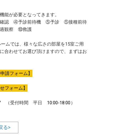
機能が必要となってきます。
確認 ④予診前待機 ⑤予診 ⑤接種前待
過観察 ⑩救護
ルームでは、様々な広さの部屋を15室ご用
に合わせてお選び頂けますので、まずはお
用申請フォーム】
せフォーム】
7
（受付時間 平日
10:00-18:00
）
戻る>