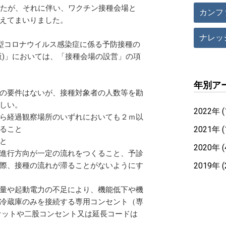
したが、それに伴い、ワクチン接種会場と
カンフ
えてまいりました。
ナレッ
新型コロナウイルス感染症に係る予防接種の
版)」においては、「接種会場の設営」の項
年別ア
の要件はないが、接種対象者の人数等を勘
しい。
2022年 (
ら経過観察場所のいずれにおいても２ｍ以
ること
2021年 (
と
2020年 (
進行方向が一定の流れをつくること、予診
際、接種の流れが滞ることがないようにす
2019年 (
量や起動電力の不足により、機能低下や機
冷蔵庫のみを接続する専用コンセント（専
ケットや二股コンセント又は延長コードは