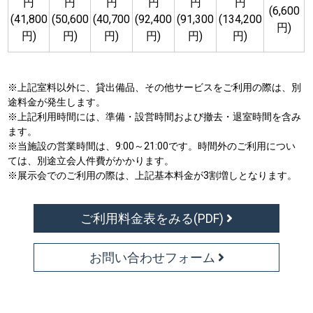
円
円
円
円
円
円
(6,600
(41,800
(50,600
(40,700
(92,400
(91,300
(134,200
円)
円)
円)
円)
円)
円)
円)
※上記室料以外に、貸出備品、その他サービスをご利用の際は、別
途料金が発生します。
※上記利用時間には、準備・設営時間および撤去・退室時間を含み
ます。
※当施設の営業時間は、9:00～21:00です。時間外のご利用につい
ては、別途立会人件費がかかります。
※展示会でのご利用の際は、上記基本料金が3割増しとなります。
ご利⽤料⾦表をみる(PDF)
お問い合わせフォーム