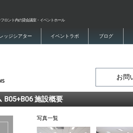
ンフロント内の貸会議室・イベントホール
レッジシアター
イベントラボ
ブログ
お問
ム
B05+B06 施設概要
写真一覧