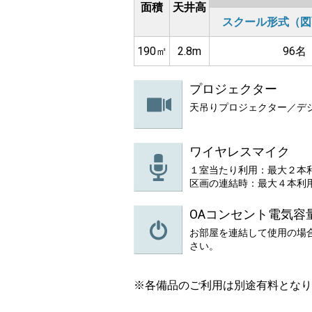
面積
天井高
スクール形式（図
190㎡
2.8m
96名
プロジェクター
天吊りプロジェクター／デ
ワイヤレスマイク
１室当たり利用：最大２本
区画の連結時：最大４本利
OAコンセント電気容
お部屋を連結して使用の場
さい。
※各備品のご利用は別途有料となり