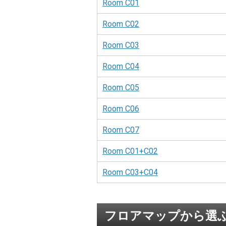
Room C01
Room C02
Room C03
Room C04
Room C05
Room C06
Room C07
Room C01+C02
Room C03+C04
フロアマップから選