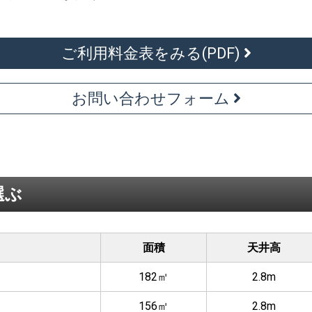
ご利⽤料⾦表をみる(PDF)
お問い合わせフォーム
選ぶ
面積
天井高
182㎡
2.8m
156㎡
2.8m