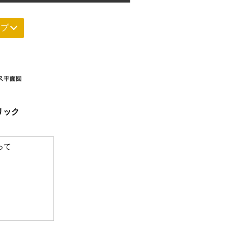
イプ
リック
って