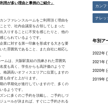
利用が多い理由と事例のご紹介」
カンフ
ナレッ
カンファレンスルームをご利用頂く理由を
ことで、社内会議室を占領してしまった
出入りすることに不安を感じたりと、他の
感じられているようです。
年別ア
企業に対する第一印象を形成する大きな要
いた雰囲気であること、また自社に相応し
2022年 (
。
ルームは、大阪駅直結の洗練された雰囲気
2021年 (
名度も高く、学生からも高評価のようで
2020年 (
、格調高いオフィスエリアに位置しますの
度も自ずと上がります。
2019年 (
期の早期化が進行していますので、多くの
いるようです。
ズンに多くのご予約を頂戴し、ご予約しづ
ジュールが決まれば、すぐにご予約される